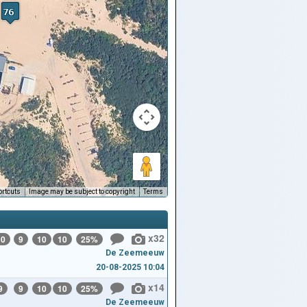
rtcuts
Image may be subject to copyright
Terms
x32
10
9
10
10
25%
De Zeemeeuw
20-08-2025 10:04
x14
9
9
10
10
25%
De Zeemeeuw