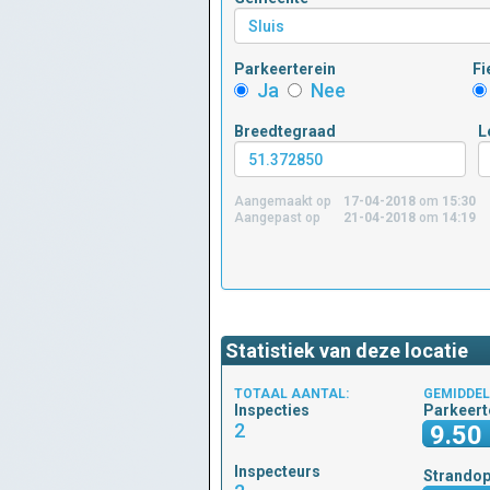
Parkeerterein
Fi
Ja
Nee
Breedtegraad
L
Aangemaakt op
17-04-2018
om
15:30
Aangepast op
21-04-2018
om
14:19
Statistiek van deze locatie
TOTAAL AANTAL:
GEMIDDEL
Inspecties
Parkeert
2
9.50
Inspecteurs
Strando