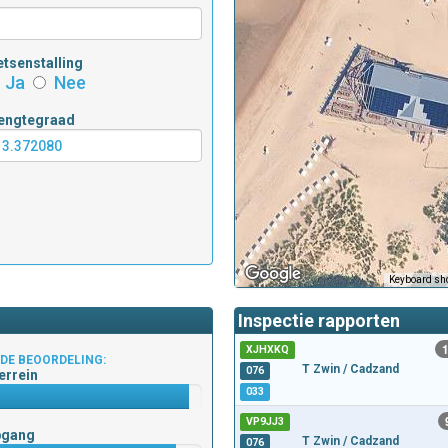
etsenstalling
Ja
Nee
engtegraad
Keyboard sho
Inspectie rapporten
XJHXKQ
DE BEOORDELING:
T Zwin / Cadzand
076
errein
033
VP9JJ3
pgang
T Zwin / Cadzand
076