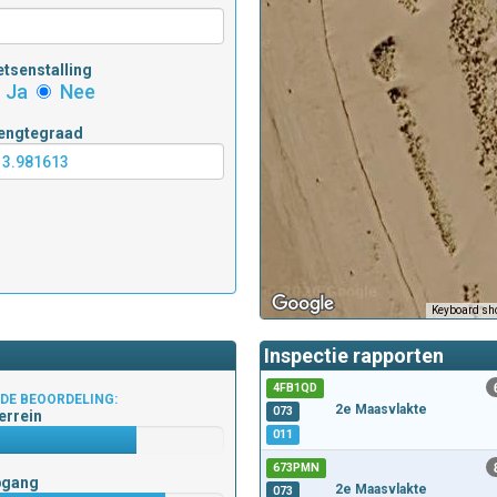
etsenstalling
Ja
Nee
engtegraad
Keyboard sho
Inspectie rapporten
4FB1QD
DE BEOORDELING:
2e Maasvlakte
073
errein
011
673PMN
pgang
2e Maasvlakte
073