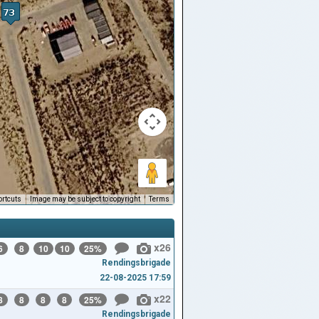
rtcuts
Image may be subject to copyright
Terms
x26
6
8
10
10
25%
Rendingsbrigade
22-08-2025 17:59
x22
8
8
8
8
25%
Rendingsbrigade