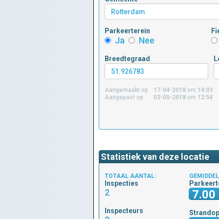
Parkeerterein
Fi
Ja
Nee
Breedtegraad
L
Aangemaakt op
17-04-2018
om
14:03
Aangepast op
03-05-2018
om
12:54
Statistiek van deze locatie
TOTAAL AANTAL:
GEMIDDEL
Inspecties
Parkeert
2
7.00
Inspecteurs
Strando