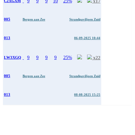
9
9
9
10
25%
x17
C2XGXM
005
Bergen aan Zee
Strandpaviljoen Zuid
013
06-09-2025 10:44
9
9
9
9
25%
x22
LW3XGQ
005
Bergen aan Zee
Strandpaviljoen Zuid
013
08-08-2025 15:25