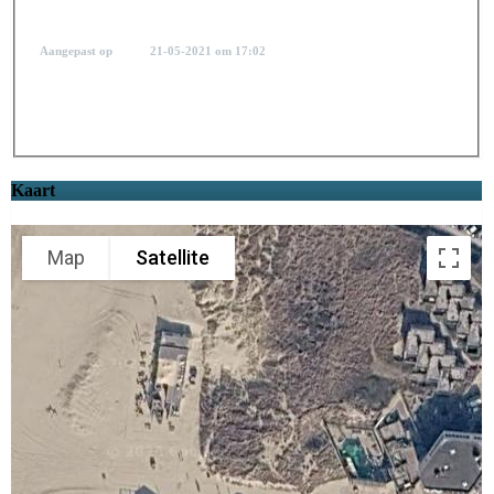
Aangepast op
21-05-2021
om
17:02
Kaart
Map
Satellite