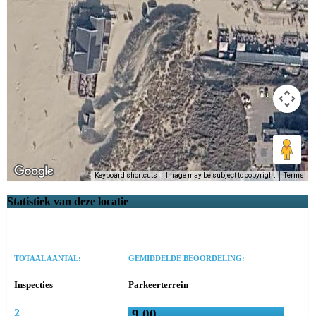
Keyboard shortcuts
Image may be subject to copyright
Terms
Statistiek van deze locatie
TOTAAL AANTAL:
GEMIDDELDE BEOORDELING:
Inspecties
Parkeerterrein
2
9.00