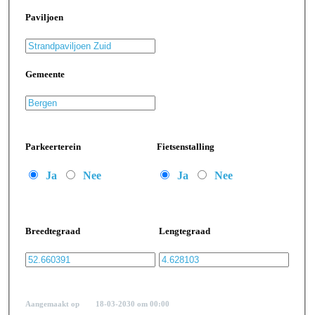
Paviljoen
Gemeente
Parkeerterein
Fietsenstalling
Ja
Nee
Ja
Nee
Breedtegraad
Lengtegraad
Aangemaakt op
18-03-2030
om
00:00