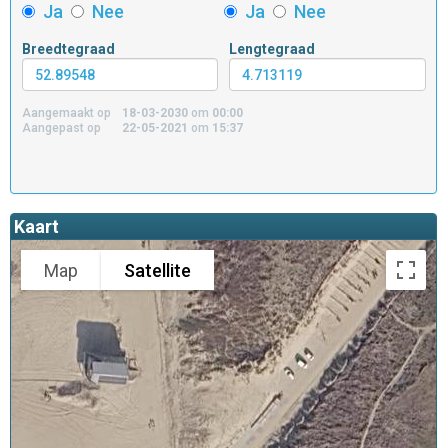
Ja
Nee
Ja
Nee
Breedtegraad
Lengtegraad
Aangemaakt op
18-03-2030
om
00:00
Aangepast op
22-05-2021
om
15:37
Kaart
Map
Satellite