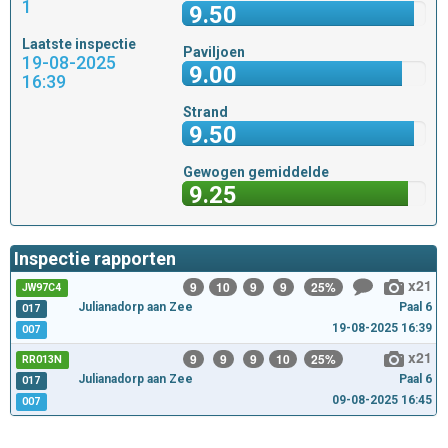
1
9.50
Laatste inspectie
Paviljoen
19-08-2025
9.00
16:39
Strand
9.50
Gewogen gemiddelde
9.25
Inspectie rapporten
x21
9
10
9
9
25%
JW97C4
Julianadorp aan Zee
Paal 6
017
19-08-2025 16:39
007
x21
9
9
9
10
25%
RR013N
Julianadorp aan Zee
Paal 6
017
09-08-2025 16:45
007