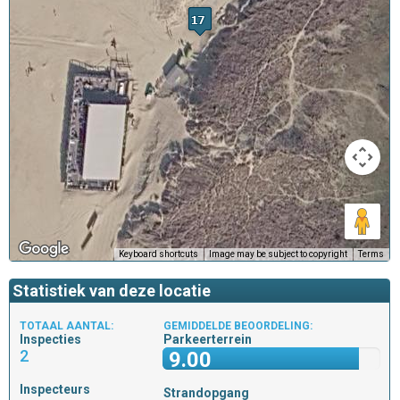
Keyboard shortcuts
Image may be subject to copyright
Terms
Statistiek van deze locatie
TOTAAL AANTAL:
GEMIDDELDE BEOORDELING:
Inspecties
Parkeerterrein
2
9.00
Inspecteurs
Strandopgang