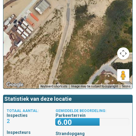
Keyboard shortcuts
Image may be subject to copyright
Terms
Statistiek van deze locatie
TOTAAL AANTAL:
GEMIDDELDE BEOORDELING:
Inspecties
Parkeerterrein
2
6.00
Inspecteurs
Strandopgang