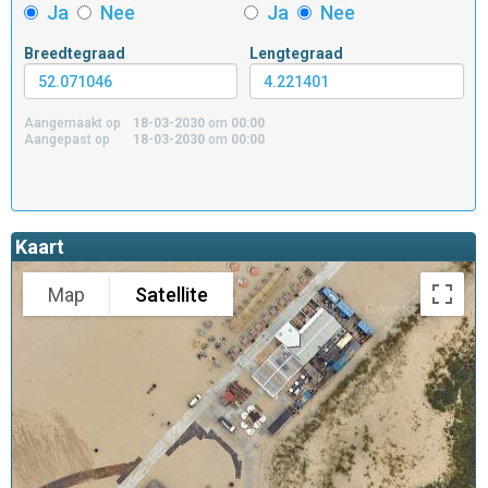
Ja
Nee
Ja
Nee
Breedtegraad
Lengtegraad
Aangemaakt op
18-03-2030
om
00:00
Aangepast op
18-03-2030
om
00:00
Kaart
Map
Satellite