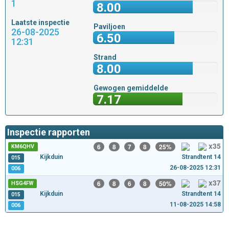
1
8.00
Laatste inspectie
Paviljoen
26-08-2025
6.50
12:31
Strand
8.00
Gewogen gemiddelde
7.17
Inspectie rapporten
x35
6
8
7
8
25%
KM6QHV
Kijkduin
Strandtent 14
015
26-08-2025 12:31
006
x37
6
8
6
8
50%
HSG4FW
Kijkduin
Strandtent 14
015
11-08-2025 14:58
006