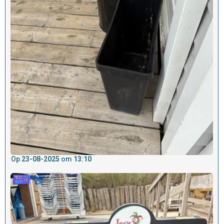
Op
23-08-2025
om
13:10