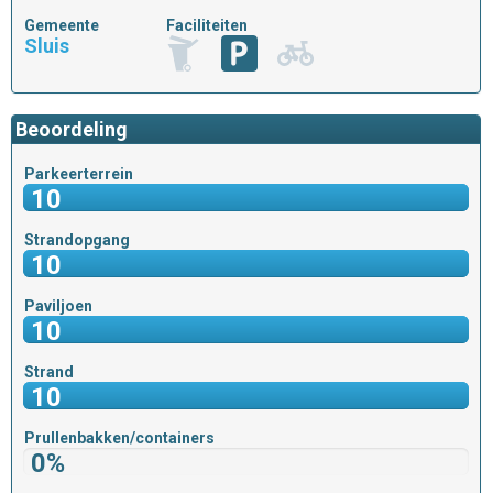
Gemeente
Faciliteiten
Sluis
Beoordeling
Parkeerterrein
10
Strandopgang
10
Paviljoen
10
Strand
10
Prullenbakken/containers
0%