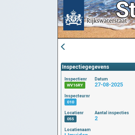
Inspectiegegevens
Inspectienr
Datum
27-08-2025
WV16RY
Inspecteurnr
010
Locatienr
Aantal inspecties
2
055
Locatienaam