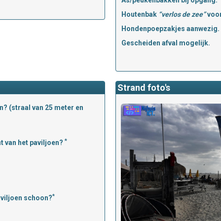
As/peukenbakken bij opgang.
Houtenbak
“verlos de zee”
voor
Hondenpoepzakjes aanwezig.
Gescheiden afval mogelijk.
Strand foto's
n? (straal van 25 meter en
*
t van het paviljoen?
*
aviljoen schoon?