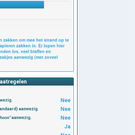
n zakken om mee het strand op te
pieren zakken in. Er lopen hier
nden los, veel blaffen en
pzakjes aanwezig (met zoveel
aatregelen
Nee
nwezig.
Nee
tandaard) aanwezig.
Nee
choon”
aanwezig.
Ja