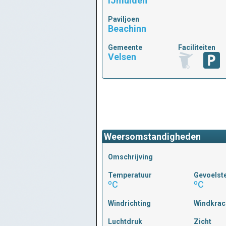
IJmuiden
Paviljoen
Beachinn
Gemeente
Faciliteiten
Velsen
Weersomstandigheden
Omschrijving
Temperatuur
Gevoelst
ºC
ºC
Windrichting
Windkrac
Luchtdruk
Zicht