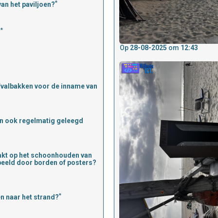
*
van het paviljoen?
*
?
Op
28-08-2025
om
12:43
afvalbakken voor de inname van
ken ook regelmatig geleegd
kt op het schoonhouden van
rbeeld door borden of posters?
*
n naar het strand?