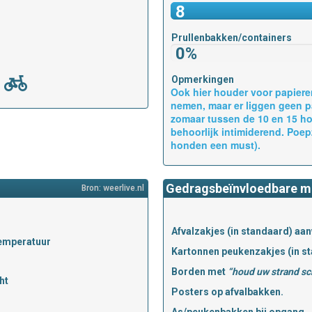
8
Prullenbakken/containers
0%
Opmerkingen
Ook hier houder voor papiere
nemen, maar er liggen geen pa
zomaar tussen de 10 en 15 ho
behoorlijk intimiderend. Poe
honden een must).
Gedragsbeïnvloedbare m
Bron: weerlive.nl
Afvalzakjes (in standaard) aa
emperatuur
Kartonnen peukenzakjes (in s
Borden met
“houd uw strand s
ht
Posters op afvalbakken.