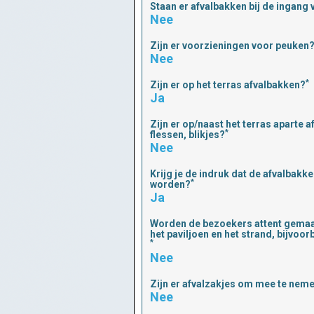
Staan er afvalbakken bij de ingang 
Nee
Zijn er voorzieningen voor peuken
Nee
*
Zijn er op het terras afvalbakken?
Ja
Zijn er op/naast het terras aparte 
*
flessen, blikjes?
Nee
Krijg je de indruk dat de afvalbak
*
worden?
Ja
Worden de bezoekers attent gemaa
het paviljoen en het strand, bijvoo
*
Nee
Zijn er afvalzakjes om mee te neme
Nee