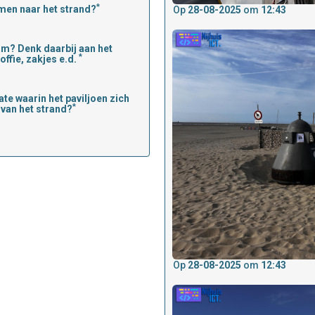
*
men naar het strand?
Op
28-08-2025
om
12:43
am? Denk daarbij aan het
*
offie, zakjes e.d.
te waarin het paviljoen zich
*
van het strand?
Op
28-08-2025
om
12:43