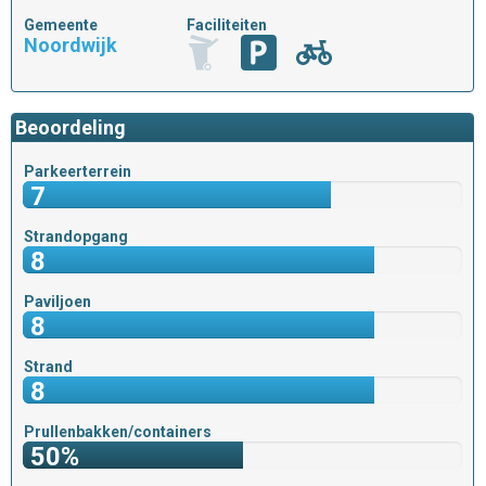
Gemeente
Faciliteiten
Noordwijk
Beoordeling
Parkeerterrein
7
Strandopgang
8
Paviljoen
8
Strand
8
Prullenbakken/containers
50%