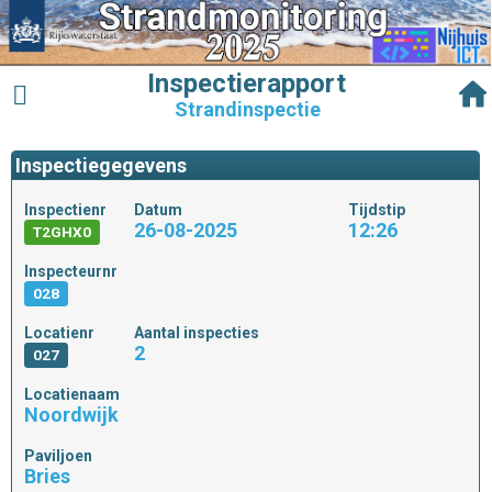
Inspectierapport
Strandinspectie
Inspectiegegevens
Inspectienr
Datum
Tijdstip
26-08-2025
12:26
T2GHX0
Inspecteurnr
028
Locatienr
Aantal inspecties
2
027
Locatienaam
Noordwijk
Paviljoen
Bries