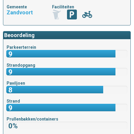
Gemeente
Faciliteiten
Zandvoort
Beoordeling
Parkeerterrein
9
Strandopgang
9
Paviljoen
8
Strand
9
Prullenbakken/containers
0%