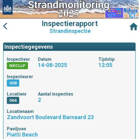
Inspectierapport
Strandinspectie
Inspectiegegevens
Inspectienr
Datum
Tijdstip
14-08-2025
12:05
NXCLLP
Inspecteurnr
008
Locatienr
Aantal inspecties
2
066
Locatienaam
Zandvoort Boulevard Barnaard 23
Paviljoen
Piatti Beach