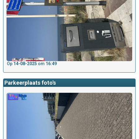
Op
14-08-2025
om
16:49
Parkeerplaats foto's