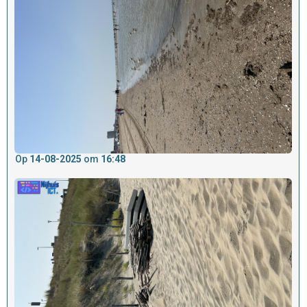
Op
14-08-2025
om
16:48