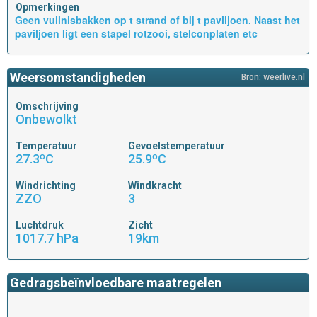
Opmerkingen
Geen vuilnisbakken op t strand of bij t paviljoen. Naast het
paviljoen ligt een stapel rotzooi, stelconplaten etc
Weersomstandigheden
Bron: weerlive.nl
Omschrijving
Onbewolkt
Temperatuur
Gevoelstemperatuur
27.3ºC
25.9ºC
Windrichting
Windkracht
ZZO
3
Luchtdruk
Zicht
1017.7 hPa
19km
Gedragsbeïnvloedbare maatregelen