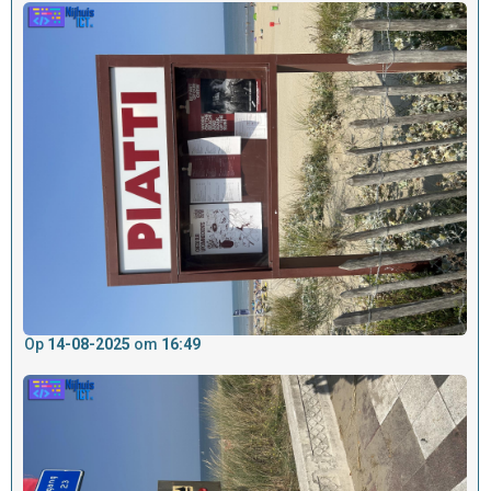
Op
14-08-2025
om
16:49