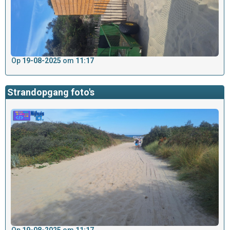
Op
19-08-2025
om
11:17
Strandopgang foto's
Op
19-08-2025
om
11:17