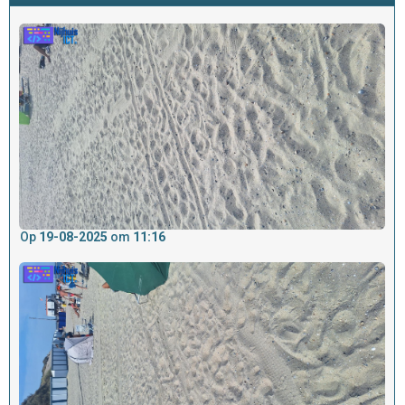
Op
19-08-2025
om
11:16