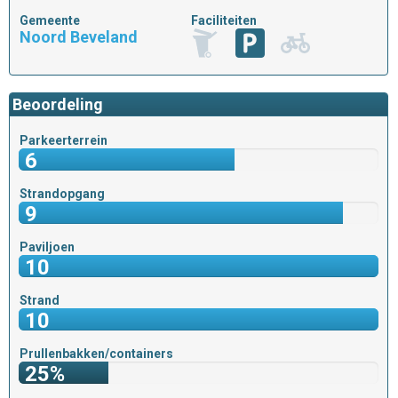
Gemeente
Faciliteiten
Noord Beveland
Beoordeling
Parkeerterrein
6
Strandopgang
9
Paviljoen
10
Strand
10
Prullenbakken/containers
25%