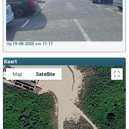
Op
19-08-2025
om
11:17
Kaart
Map
Satellite