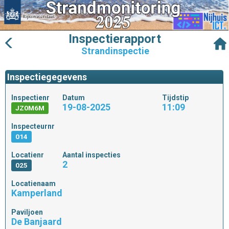
Inspectierapport
Strandinspectie
Inspectiegegevens
Inspectienr
Datum
Tijdstip
19-08-2025
11:09
JZ0M6M
Inspecteurnr
014
Locatienr
Aantal inspecties
2
025
Locatienaam
Kamperland
Paviljoen
De Banjaard