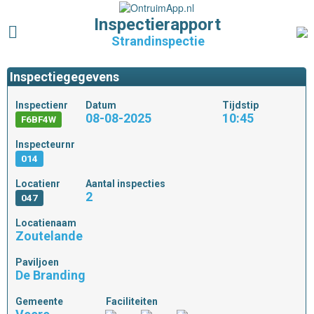
Inspectierapport
Strandinspectie
Inspectiegegevens
Inspectienr
Datum
Tijdstip
08-08-2025
10:45
F6BF4W
Inspecteurnr
014
Locatienr
Aantal inspecties
2
047
Locatienaam
Zoutelande
Paviljoen
De Branding
Gemeente
Faciliteiten