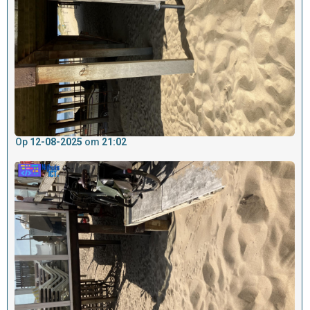
Op
12-08-2025
om
21:02