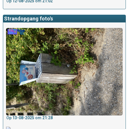
Op
12-08-2025
om
21:02
Strandopgang foto's
Op
13-08-2025
om
21:28