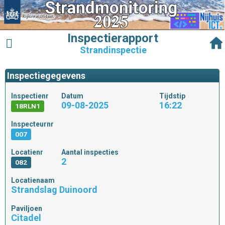
Inspectierapport
Strandinspectie
Inspectiegegevens
Inspectienr
Datum
Tijdstip
09-08-2025
16:22
18RLN1
Inspecteurnr
007
Locatienr
Aantal inspecties
2
082
Locatienaam
Strandslag Duinoord
Paviljoen
Citadel