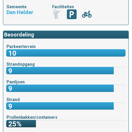
Gemeente
Faciliteiten
Den Helder
Beoordeling
Parkeerterrein
10
Strandopgang
9
Paviljoen
9
Strand
9
Prullenbakken/containers
25%