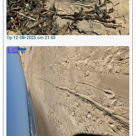
Op
12-08-2025
om
21:03