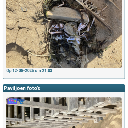
Op
12-08-2025
om
21:03
Paviljoen foto's