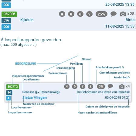
26-08-2025 13:36
006
x28
8
8
8
9
25%
CB2F68
Kijkduin
Birds
016
11-08-2025 15:53
006
6 inspectierapporten gevonden.
(max. 500 afgebeeld.)