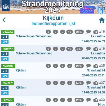
Kijkduin
Inspectierapporten lijst
x16
8
8
9
10
25%
GZZZXZ
Scheveningen Zuiderstrand
La cantina
014
19-08-2025 16:03
006
x16
9
9
9
10
0%
PWBFWP
Scheveningen Zuiderstrand
La cantina
014
03-08-2025 15:43
006
x35
6
8
7
8
25%
KM6QHV
Kijkduin
Strandtent 14
015
26-08-2025 12:31
006
x37
6
8
6
8
50%
HSG4FW
Kijkduin
Strandtent 14
015
11-08-2025 14:58
006
x32
9
7
9
9
25%
P6WZ32
Kijkduin
Birds
016